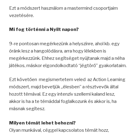
Ezt a módszert használom a mastermind csoportjaim
vezetésére.
Mi fog történni a Nyílt napon?
9-re pontosan megérkezünk a helyszínre, ahol kb. egy
óránk lesz a hangolódásra, arra hogy lélekben is
megérkezzünk. Ehhez segítséget nyújtanak majd a néha
játékos, máskor elgondolkodtató “jégtörő” gyakorlataim.
Ezt követően megismertetem veled az Action Learning
módszert, majd bevetjük „élesben” a résztvevők által
hozott témával. Ez e
gy intenzív szellemi kaland lesz,
akkor is ha a te témáddal foglalkozunk és akkor is, ha
másnak segítesz.
Milyen témát lehet behozni?
Olyan munkával, céggel kapcsolatos témát hozz,