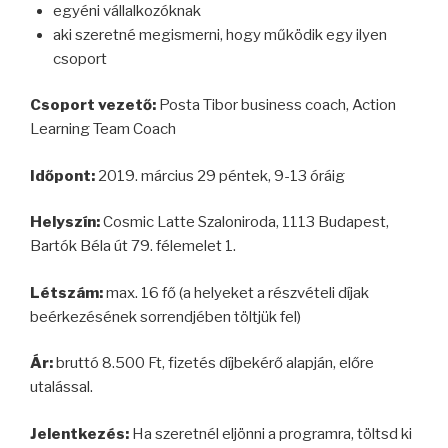
egyéni vállalkozóknak
aki szeretné megismerni, hogy működik egy ilyen
csoport
Csoport vezető:
Posta Tibor business coach, Action
Learning Team Coach
Időpont:
2019. március 29 péntek, 9-13 óráig
Helyszín:
Cosmic Latte Szaloniroda, 1113 Budapest,
Bartók Béla út 79. félemelet 1.
Létszám:
max. 16 fő
(a helyeket a részvételi díjak
beérkezésének sorrendjében töltjük fel)
Ár:
bruttó 8.500 Ft, fizetés díjbekérő alapján, előre
utalással.
Jelentkezés:
Ha szeretnél eljönni a programra, töltsd ki