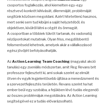
csoportos foglalkozás, ahol kiemelten egy-egy
résztvevő konkrét kihívását, dilemmáját, problémáját
segítünk közösen megoldani. Azért hitetetlenü hasznos,
mert senki sem tud kibújni a saját helyzetéből, és
objektíven, kívülről látni a cégét és önmagát.
A csoportban a többiek tükröt tartanak, és vadonatúj
nézőpontokat mutatnak. Olyan friss, megdöbbentő
felismeréseid lehetnek, amelyek akár a vállalkozásod
egész jövőjét befolyásolhatják.
Az
Action Learning Team Coaching
(magyalul: akció
tanulás) egy zseniális módszertan, amit Reg Revans brit
professzor fejlesztett ki, ami sokak szerint az elmúlt
ötven év egyik legjelentősebb újítása a menedzsment és
a szervezetfejlesztés területén. Revans szerint ha hat
ember beül egy szobába, a fejükben lévő tudás elegendő
az összes problémájuk megoldására. Az Action Learning
segítségével ez a tudás elővarázsolható.