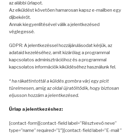
az alábbi űrlapot.
Az elküldést követően hamarosan kapsz e-mailben egy
díjbekérőt.
Annak kiegyenlítésével válik a jelentkezésed
véglegessé.
GDPR: A jelentkezéssel hozzájárulásodat kérjük, az
adataid kezeléséhez, amit kizárólag a programmal
kapcsolatos adminisztrációhoz és a programmal
kapcsolatos információk kiküldéséhez használunk fel.
* ha rákattintottál a küldés gombra várj egy picit
türelmesen, amíg az oldal újratöltődik, hogy biztosan
eljusson hozzám a jelentkezésed.
Űrlap a jelentkezéshez:
[contact-form][contact-field label=”Résztvevő neve”
type=”name” required=”1″][contact-field label=”E-mail ”