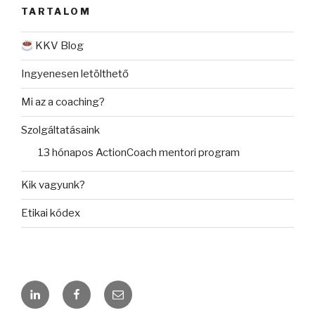
TARTALOM
KKV Blog
Ingyenesen letölthető
Mi az a coaching?
Szolgáltatásaink
13 hónapos ActionCoach mentori program
Kik vagyunk?
Etikai kódex
LinkedIn
Facebook
Email