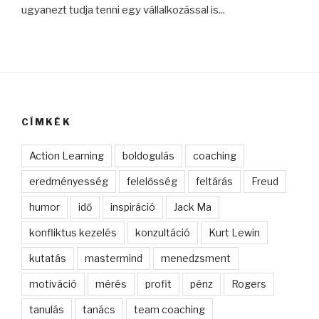
ugyanezt tudja tenni egy vállalkozással is...
CÍMKÉK
Action Learning
boldogulás
coaching
eredményesség
felelősség
feltárás
Freud
humor
idő
inspiráció
Jack Ma
konfliktus kezelés
konzultáció
Kurt Lewin
kutatás
mastermind
menedzsment
motiváció
mérés
profit
pénz
Rogers
tanulás
tanács
team coaching