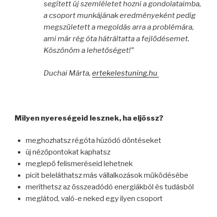
segített új szemléletet hozni a gondolataimba,
a csoport munkájának eredményeként pedig
megszületett a megoldás arra a problémára,
ami már rég óta hátráltatta a fejlődésemet.
Köszönöm a lehetőséget!”
Duchai Márta,
ertekelestuning.hu
Milyen nyereségeid lesznek, ha eljössz?
meghozhatsz régóta húzódó döntéseket
új nézőpontokat kaphatsz
meglepő felismeréseid lehetnek
picit beleláthatsz más vállalkozások működésébe
meríthetsz az összeadódó energiákból és tudásból
meglátod, való-e neked egy ilyen csoport