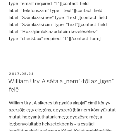
type=”email” required=”1″][contact-field
label=”Telefonszám” type=”text”][contact-field
label=”Számlázási név” type=”text”][contact-field
label=”Számlázási cím” type=”text”][contact-field
label=”Hozzájárulok az adataim kezeléséhez”
type=”checkbox” required=”1″][/contact-form]
BEKÜLDVE:
2017.05.21
William Ury: A séta a „nem”-től az „igen”
felé
William Ury „A sikeres tárgyalás alapjai” című könyv
szerzője egy elegáns, egyszerű (bár nem könnyű) utat
mutat, hogyan juthatunk megegyezésre még a
legbonyolultabb helyzetekben is – a családi
konfliktusoktól egészen a Közel-Kelet problémájáig.