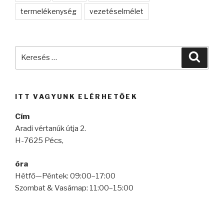
termelékenység
vezetéselmélet
Keresés
Keres
a
következő
kifejezésre:
ITT VAGYUNK ELÉRHETŐEK
Cím
Aradi vértanúk útja 2.
H-7625 Pécs,
óra
Hétfő—Péntek: 09:00–17:00
Szombat & Vasárnap: 11:00–15:00