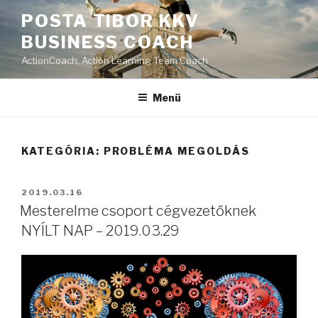
Tartalomhoz
POSTA TIBOR KKV
BUSINESS COACH
ActionCoach, Action Learning Team Coach
Menü
KATEGÓRIA:
PROBLÉMA MEGOLDÁS
BEKÜLDVE:
2019.03.16
Mesterelme csoport cégvezetőknek
NYÍLT NAP – 2019.03.29