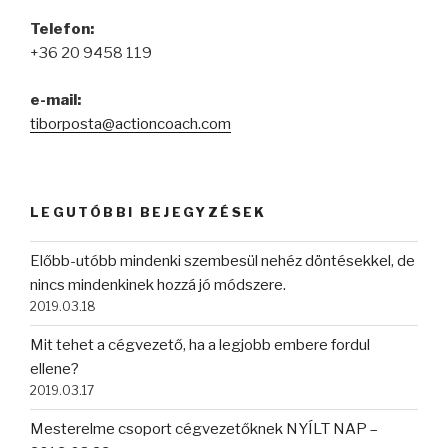
Telefon:
+36 20 9458 119
e-mail:
tiborposta@actioncoach.com
LEGUTÓBBI BEJEGYZÉSEK
Előbb-utóbb mindenki szembesül nehéz döntésekkel, de
nincs mindenkinek hozzá jó módszere.
2019.03.18
Mit tehet a cégvezető, ha a legjobb embere fordul
ellene?
2019.03.17
Mesterelme csoport cégvezetőknek NYÍLT NAP –