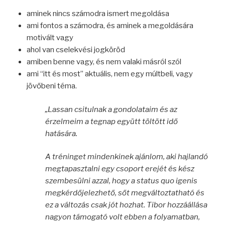
aminek nincs számodra ismert megoldása
ami fontos a számodra, és aminek a megoldására
motivált vagy
ahol van cselekvési jogköröd
amiben benne vagy, és nem valaki másról szól
ami “itt és most” aktuális, nem egy múltbeli, vagy
jövőbeni téma.
„Lassan csitulnak a gondolataim és az
érzelmeim a tegnap együtt töltött idő
hatására.
A tréninget mindenkinek ajánlom, aki hajlandó
megtapasztalni egy csoport erejét és kész
szembesülni azzal, hogy a status quo igenis
megkérdőjelezhető, sőt megváltoztatható és
ez a változás csak jót hozhat. Tibor hozzáállása
nagyon támogató volt ebben a folyamatban,