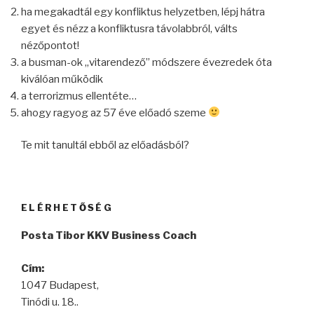
ha megakadtál egy konfliktus helyzetben, lépj hátra
egyet és nézz a konfliktusra távolabbról, válts
nézőpontot!
a busman-ok „vitarendező” módszere évezredek óta
kiválóan működik
a terrorizmus ellentéte…
ahogy ragyog az 57 éve előadó szeme
Te mit tanultál ebből az előadásból?
ELÉRHETŐSÉG
Posta Tibor KKV Business Coach
Cím:
1047 Budapest,
Tinódi u. 18..