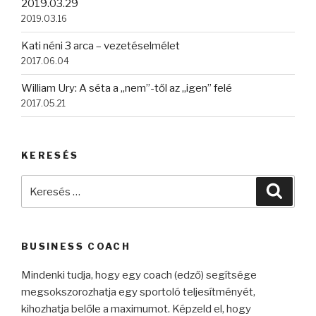
2019.03.29
2019.03.16
Kati néni 3 arca – vezetéselmélet
2017.06.04
William Ury: A séta a „nem”-től az „igen” felé
2017.05.21
KERESÉS
Keresés
Keres
a
következő
kifejezésre:
BUSINESS COACH
Mindenki tudja, hogy egy coach (edző) segítsége
megsokszorozhatja egy sportoló teljesítményét,
kihozhatja belőle a maximumot. Képzeld el, hogy