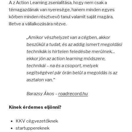
A z Action Learning zsenialitása, hogy nem csak a
témagazdának van nyeresége, hanem minden egyes
körben minden résztvevő tanul valamit saját magára,
illetve a vállalkozására nézve.
„Amikor vészhelyzet van a cégben, akkor
beszűkül a tudat, és az addig ismert megoldási
technikák is hirtelen feledésbe merülnek…
ekkor jön az action learning módszere,
technikái – na és a csoport, melyek
segítségével pár órán belül a megoldás is az
asztalon van.”
Barazsy Ákos –
roadrecord.hu
Kinek érdemes eljönni?
KKV cégvezetőknek
startuppereknek