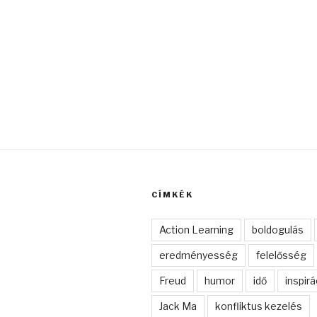
CÍMKÉK
Action Learning
boldogulás
eredményesség
felelősség
Freud
humor
idő
inspirá
Jack Ma
konfliktus kezelés