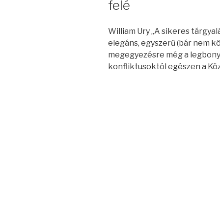
felé
William Ury „A sikeres tárgyal
elegáns, egyszerű (bár nem k
megegyezésre még a legbonyol
konfliktusoktól egészen a Köz