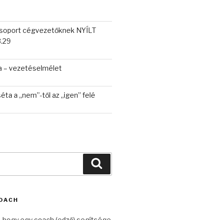
soport cégvezetőknek NYÍLT
.29
ca – vezetéselmélet
séta a „nem”-től az „igen” felé
Keresés
OACH
, hogy egy coach (edző) segítsége