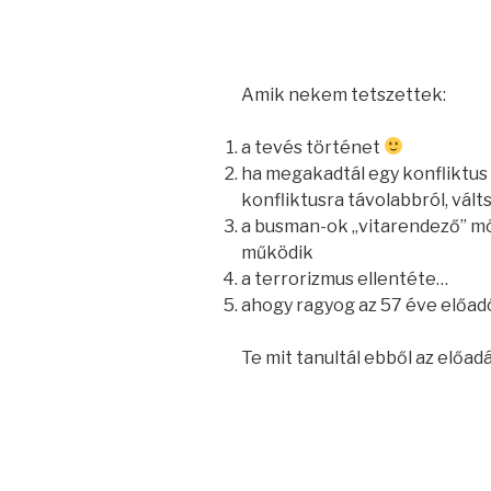
Amik nekem tetszettek:
a tevés történet
ha megakadtál egy konfliktus 
konfliktusra távolabbról, vál
a busman-ok „vitarendező” m
működik
a terrorizmus ellentéte…
ahogy ragyog az 57 éve előa
Te mit tanultál ebből az előad