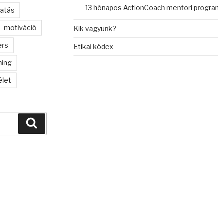
13 hónapos ActionCoach mentori progra
tatás
motiváció
Kik vagyunk?
ers
Etikai kódex
hing
let
Keresés