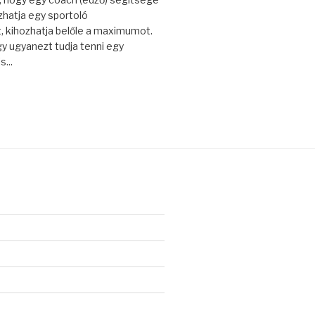
atja egy sportoló
, kihozhatja belőle a maximumot.
gy ugyanezt tudja tenni egy
s...