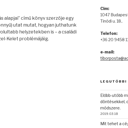
Cím:
1047 Budapest
ás alapjai” című könyv szerzője egy
Tinódi u. 18..
önnyű) utat mutat, hogyan juthatunk
ultabb helyzetekben is – a családi
Telefon:
el-Kelet problémájáig.
+36 20 9458 1
e-mail:
tiborposta@a
LEGUTÓBBI
Előbb-utóbb m
döntésekkel, d
módszere.
2019.03.18
Mit tehet a cé