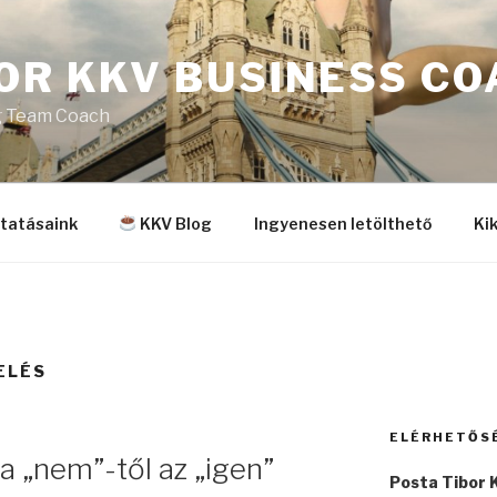
OR KKV BUSINESS C
g Team Coach
ltatásaink
KKV Blog
Ingyenesen letölthető
Ki
ELÉS
ELÉRHETŐS
 a „nem”-től az „igen”
Posta Tibor 