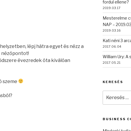
fordul ellene?
2019.03.17
Mesterelme c
NAP – 2019.03
2019.03.16
Kati néni 3 ar
helyzetben, lépj hátra egyet és nézz a
2017.06.04
ts nézőpontot!
William Ury: A 
ódszere évezredek óta kiválóan
2017.05.21
dó szeme
KERESÉS
Keresés
ásból?
a
következő
kifejezésre:
BUSINESS C
Mindenki tudja