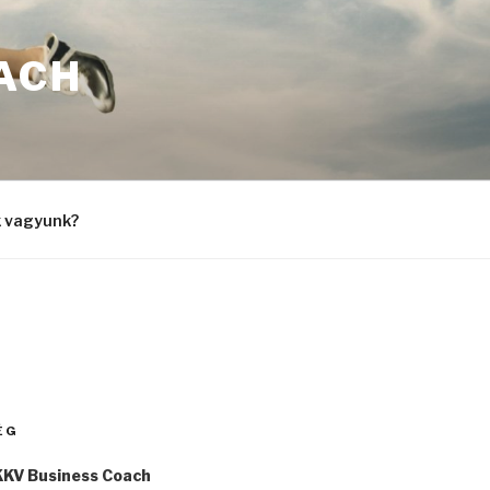
OACH
k vagyunk?
ÉG
KKV Business Coach