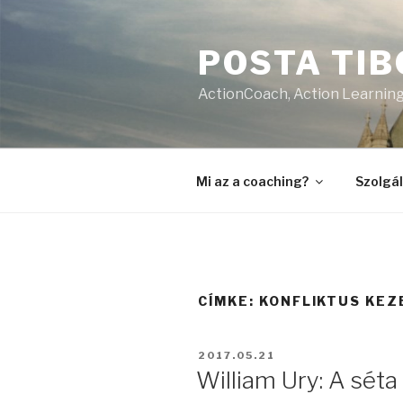
Tartalomhoz
POSTA TIB
ActionCoach, Action Learnin
Mi az a coaching?
Szolgá
CÍMKE:
KONFLIKTUS KEZ
BEKÜLDVE:
2017.05.21
William Ury: A séta