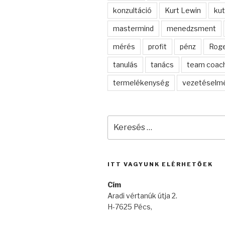
konzultáció
Kurt Lewin
ku
mastermind
menedzsment
mérés
profit
pénz
Rog
tanulás
tanács
team coac
termelékenység
vezetéselmé
Keresés
a
következő
kifejezésre:
ITT VAGYUNK ELÉRHETŐEK
Cím
Aradi vértanúk útja 2.
H-7625 Pécs,