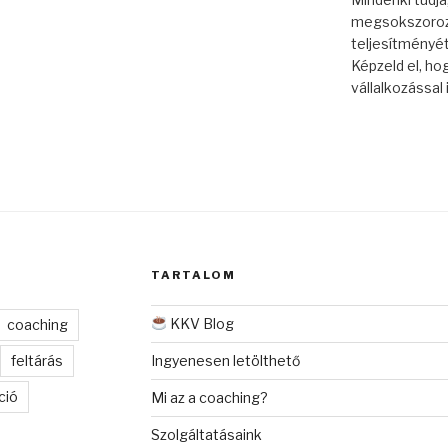
megsokszorozh
teljesítményét
Képzeld el, ho
vállalkozással i
TARTALOM
KKV Blog
coaching
feltárás
Ingyenesen letölthető
ció
Mi az a coaching?
Szolgáltatásaink