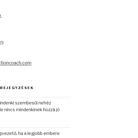
,
19
ctioncoach.com
 BEJEGYZÉSEK
indenki szembesül nehéz
e nincs mindenkinek hozzá jó
gvezető, ha a legjobb embere