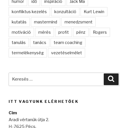
humor
idő
inspiráció
Jack Ma
konfliktus kezelés
konzultáció
Kurt Lewin
kutatás
mastermind
menedzsment
motiváció
mérés
profit
pénz
Rogers
tanulás
tanács
team coaching
termelékenység
vezetéselmélet
Keresés
Keres
a
következő
kifejezésre:
ITT VAGYUNK ELÉRHETŐEK
Cím
Aradi vértanúk útja 2.
H-7625 Pécs,