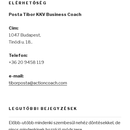
ELÉRHETŐSÉG
Posta Tibor KKV Business Coach
Cím:
1047 Budapest,
Tinódi u. 18..
Telefon:
+36 20 9458 119
e-mail:
tiborposta@actioncoach.com
LEGUTÓBBI BEJEGYZÉSEK
Előbb-utóbb mindenki szembesül nehéz döntésekkel, de
nincs mindenkinek hozzá jó módszere.