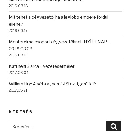
2019.03.18
Mit tehet a cégvezető, ha a legjobb embere fordul
ellene?
2019.03.17
Mesterelme csoport cégvezetőknek NYÍLT NAP –
2019.03.29
2019.03.16
Kati néni 3 arca – vezetéselmélet
2017.06.04
William Ury: A séta a „nem”-től az „igen” felé
2017.05.21
KERESÉS
Keresés
Keres
a