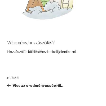
Vélemény, hozzászólás?
Hozzászólás küldéséhez
be kell jelentkezni
.
Bejegyzés
Korábbi
ELŐZŐ
navigáció
bejegyzés
Vicc az eredményességről…