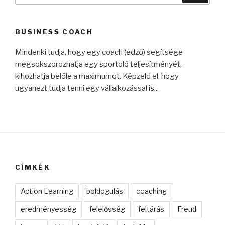
következő
kifejezésre:
BUSINESS COACH
Mindenki tudja, hogy egy coach (edző) segítsége
megsokszorozhatja egy sportoló teljesítményét,
kihozhatja belőle a maximumot. Képzeld el, hogy
ugyanezt tudja tenni egy vállalkozással is...
CÍMKÉK
Action Learning
boldogulás
coaching
eredményesség
felelősség
feltárás
Freud