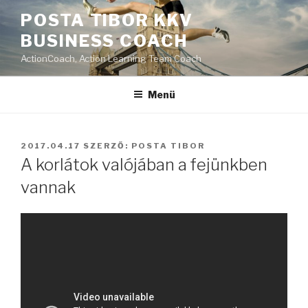
Tartalomhoz
POSTA TIBOR KKV
BUSINESS COACH
ActionCoach, Action Learning Team Coach
Menü
BEKÜLDVE:
2017.04.17
SZERZŐ:
POSTA TIBOR
A korlátok valójában a fejünkben
vannak