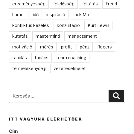
eredményesség
felelősség
feltárás
Freud
humor
idő
inspiráció
Jack Ma
konfliktus kezelés
konzultáció
Kurt Lewin
kutatás
mastermind
menedzsment
motiváció
mérés
profit
pénz
Rogers
tanulás
tanács
team coaching
termelékenység
vezetéselmélet
Keresés
Keres
a
következő
kifejezésre:
ITT VAGYUNK ELÉRHETŐEK
Cím