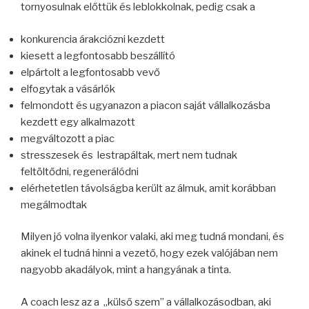
tornyosulnak előttük és leblokkolnak, pedig csak a
konkurencia árakciózni kezdett
kiesett a legfontosabb beszállító
elpártolt a legfontosabb vevő
elfogytak a vásárlók
felmondott és ugyanazon a piacon saját vállalkozásba
kezdett egy alkalmazott
megváltozott a piac
stresszesek és lestrapáltak, mert nem tudnak
feltöltődni, regenerálódni
elérhetetlen távolságba került az álmuk, amit korábban
megálmodtak
Milyen jó volna ilyenkor valaki, aki meg tudná mondani, és
akinek el tudná hinni a vezető, hogy ezek valójában nem
nagyobb akadályok, mint a hangyának a tinta.
A coach lesz az a „külső szem” a vállalkozásodban, aki