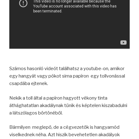
Számos hasonló videót találhatsz a youtube-on, amikor
egy hangyát vagy pókot sima papíron egy tollvonással
csapdába ejtenek.
Nekik a toll által a papíron hagyott vékony tinta
áthághatatlan akadálynak tűnik és képtelen kiszabadulni
a látszólagos börtönéből.
Bármilyen meglepő, de a cégvezetők is hangyamód
viselkednek néha. Azt hiszik bevehetetlen akadályok