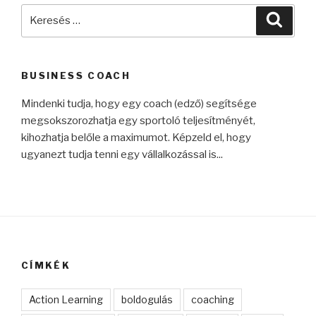
Keresés
Keres
a
következő
kifejezésre:
BUSINESS COACH
Mindenki tudja, hogy egy coach (edző) segítsége
megsokszorozhatja egy sportoló teljesítményét,
kihozhatja belőle a maximumot. Képzeld el, hogy
ugyanezt tudja tenni egy vállalkozással is...
CÍMKÉK
Action Learning
boldogulás
coaching