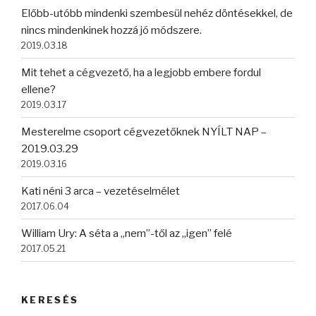
Előbb-utóbb mindenki szembesül nehéz döntésekkel, de
nincs mindenkinek hozzá jó módszere.
2019.03.18
Mit tehet a cégvezető, ha a legjobb embere fordul
ellene?
2019.03.17
Mesterelme csoport cégvezetőknek NYÍLT NAP –
2019.03.29
2019.03.16
Kati néni 3 arca – vezetéselmélet
2017.06.04
William Ury: A séta a „nem”-től az „igen” felé
2017.05.21
KERESÉS