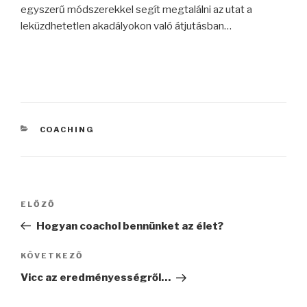
egyszerű módszerekkel segít megtalálni az utat a
leküzdhetetlen akadályokon való átjutásban…
KATEGÓRIÁK
COACHING
Bejegyzés
Korábbi
ELŐZŐ
navigáció
bejegyzés
Hogyan coachol bennünket az élet?
Következő
KÖVETKEZŐ
bejegyzés
Vicc az eredményességről…