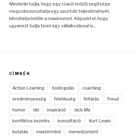
Mindenki tudja, hogy egy coach (edző) segítsége
megsokszorozhatja egy sportoló teljesítményét,
kihozhatja belőle a maximumot. Képzeld el, hogy
ugyanezt tudja tenni egy vállalkozással is...
CÍMKÉK
Action Learning
boldogulás
coaching
eredményesség
felelősség
feltárás
Freud
humor
idő
inspiráció
Jack Ma
konfliktus kezelés
konzultáció
Kurt Lewin
kutatás
mastermind
menedzsment