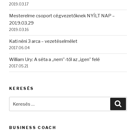
2019.03.17
Mesterelme csoport cégvezetőknek NYÍLT NAP –
2019.03.29
2019.03.16
Kati néni 3 arca – vezetéselmélet
2017.06.04
William Ury: A séta a „nem”-től az „igen” felé
2017.05.21
KERESÉS
Keresés
Keres
a
következő
kifejezésre:
BUSINESS COACH