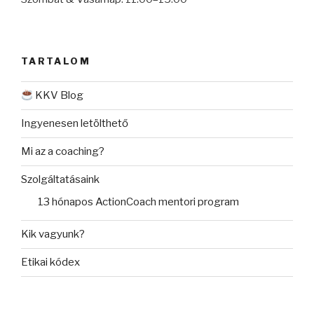
TARTALOM
KKV Blog
Ingyenesen letölthető
Mi az a coaching?
Szolgáltatásaink
13 hónapos ActionCoach mentori program
Kik vagyunk?
Etikai kódex