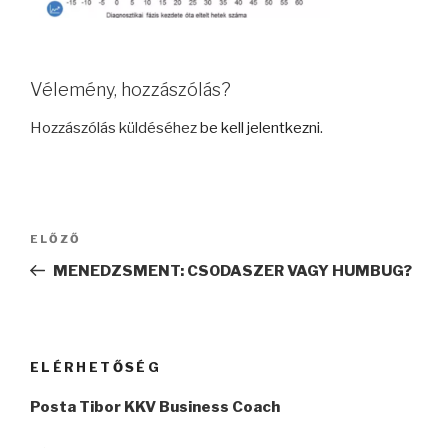
Vélemény, hozzászólás?
Hozzászólás küldéséhez
be kell jelentkezni
.
Bejegyzés
Korábbi
ELŐZŐ
navigáció
bejegyzés
MENEDZSMENT: CSODASZER VAGY HUMBUG?
ELÉRHETŐSÉG
Posta Tibor KKV Business Coach