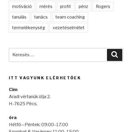
motiváció
mérés
profit
pénz
Rogers
tanulás
tanács
team coaching
termelékenység
vezetéselmélet
Keresés
Keres
a
következő
kifejezésre:
ITT VAGYUNK ELÉRHETŐEK
Cím
Aradi vértanúk útja 2.
H-7625 Pécs,
óra
Hétfő—Péntek: 09:00–17:00
Szombat & Vasárnap: 11:00–15:00