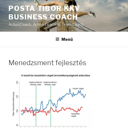
Tartalomhoz
POSTA TIBOR KKV
BUSINESS COACH
ActionCoach, Action Learning Team Coach
Menü
Menedzsment fejlesztés