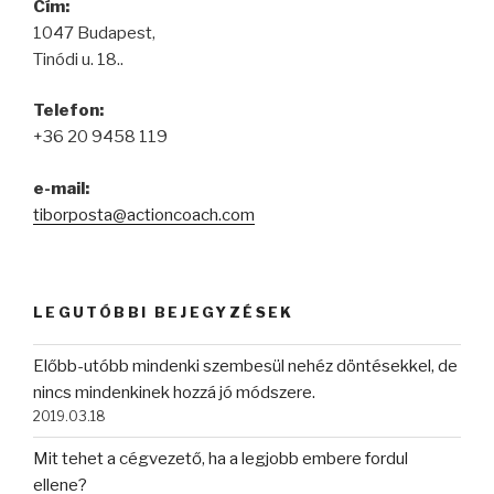
Cím:
1047 Budapest,
Tinódi u. 18..
Telefon:
+36 20 9458 119
e-mail:
tiborposta@actioncoach.com
LEGUTÓBBI BEJEGYZÉSEK
Előbb-utóbb mindenki szembesül nehéz döntésekkel, de
nincs mindenkinek hozzá jó módszere.
2019.03.18
Mit tehet a cégvezető, ha a legjobb embere fordul
ellene?